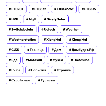
FT020T
FT0832
Ft0832-Wf
FT0835
HVR
Mqtt
NicetyNeter
Switchdoclabs
Uctech
Weather
Weatherstation
XiongMai
Xiong Mai
СИЖ
Граница
Дом
Домбудет.рф
Еда
Магазин
Музей
Полезное
Рыба
События
Стройка
Стройхлам
Туристы