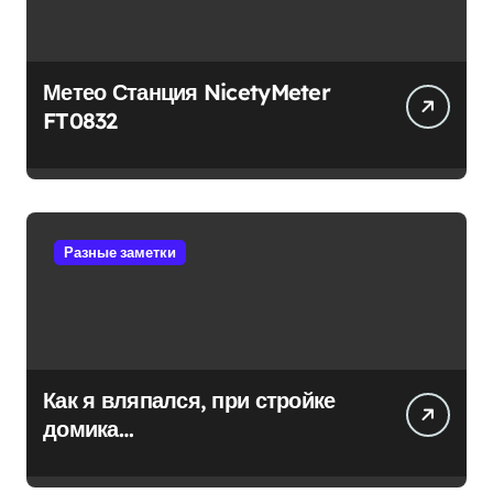
Метео Станция NicetyMeter
FT0832
Разные заметки
Как я вляпался, при стройке
домика…