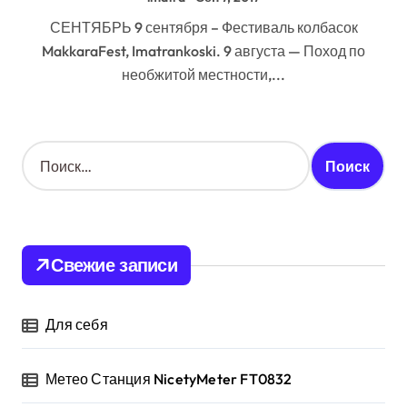
СЕНТЯБРЬ 9 сентября – Фестиваль колбасок
MakkaraFest, Imatrankoski. 9 августа — Поход по
необжитой местности,...
Н
а
й
т
и
:
Свежие записи
Для себя
Метео Станция NicetyMeter FT0832