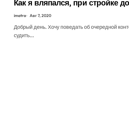
Как я вляпался, при стройке д
imatra
Авг 7, 2020
Добрый день. Хочу поведать об очередной конторке, с девизом «стройхлам», как по мне. Но
судить...