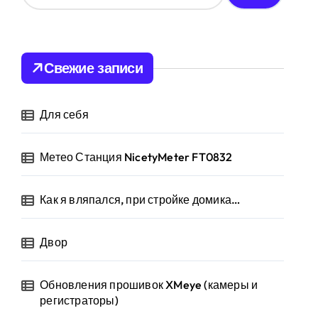
й
т
и
:
Свежие записи
Для себя
Метео Станция NicetyMeter FT0832
Как я вляпался, при стройке домика…
Двор
Обновления прошивок XMeye (камеры и
регистраторы)