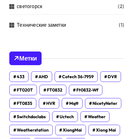
светогорск
(2)
Технические заметки
(1)
Метки
433
AHD
Cotech 36-7959
DVR
FT020T
FT0832
Ft0832-Wf
FT0835
HVR
Mqtt
NicetyNeter
Switchdoclabs
Uctech
Weather
Weatherstation
XiongMai
Xiong Mai