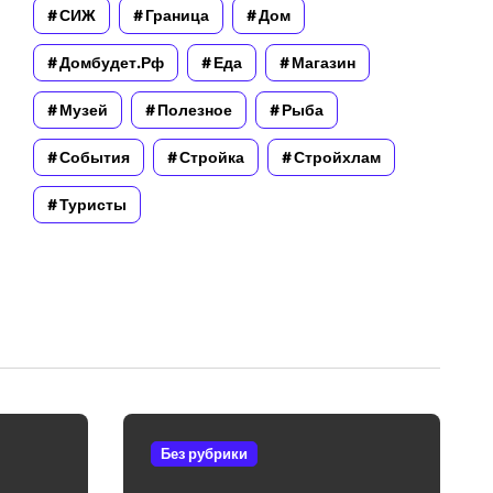
СИЖ
Граница
Дом
Домбудет.рф
Еда
Магазин
Музей
Полезное
Рыба
События
Стройка
Стройхлам
Туристы
Без рубрики