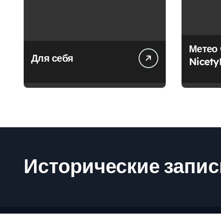
Метео 
Для себя
Исторические запис