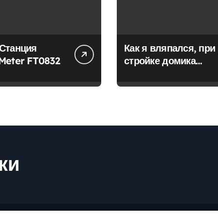
Станция
Как я вляпался, при
NicetyMeter FT0832
стройке домика…
ки