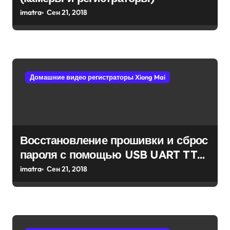
п
imatra
Сен 21, 2018
и
с
я
м
Домашние видео регистраторы Xiong Mai
Восстановление прошивки и сброс
пароля с помощью USB UART TTL
(XMeye регистраторы и камеры)
imatra
Сен 21, 2018