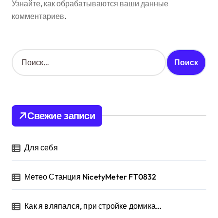
Узнайте, как обрабатываются ваши данные
комментариев
.
Н
а
й
т
и
:
Свежие записи
Для себя
Метео Станция NicetyMeter FT0832
Как я вляпался, при стройке домика…