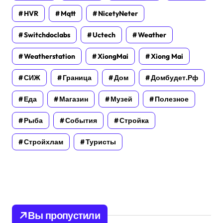
HVR
Mqtt
NicetyNeter
Switchdoclabs
Uctech
Weather
Weatherstation
XiongMai
Xiong Mai
СИЖ
Граница
Дом
Домбудет.рф
Еда
Магазин
Музей
Полезное
Рыба
События
Стройка
Стройхлам
Туристы
Вы пропустили