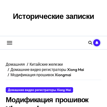
Перейти
к
содержанию
Исторические записки
Домашняя
Китайские железки
Домашние видео регистраторы Xiong Mai
Модификация прошивок Xiongmai
Домашние видео регистраторы Xiong Mai
Модификация прошивок