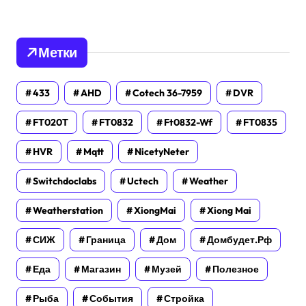
Метки
433
AHD
Cotech 36-7959
DVR
FT020T
FT0832
Ft0832-Wf
FT0835
HVR
Mqtt
NicetyNeter
Switchdoclabs
Uctech
Weather
Weatherstation
XiongMai
Xiong Mai
СИЖ
Граница
Дом
Домбудет.рф
Еда
Магазин
Музей
Полезное
Рыба
События
Стройка