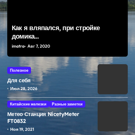
Как я вляпался, при стройке
0832
домика…
imatra
Авг 7, 2020
i
Полезное
Для себя
Июл 28, 2026
Китайские железки
Разные заметки
Метео Станция NicetyMeter
FT0832
Ноя 19, 2021