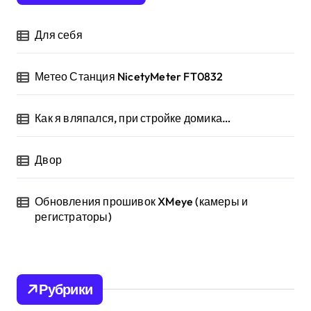
Для себя
Метео Станция NicetyMeter FT0832
Как я вляпался, при стройке домика…
Двор
Обновления прошивок XMeye (камеры и
регистраторы)
Рубрики