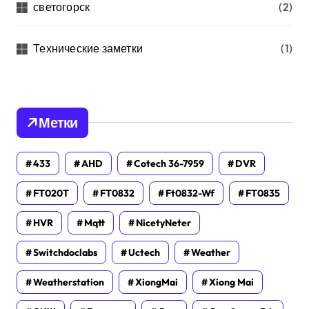
светогорск
(2)
Технические заметки
(1)
Метки
433
AHD
Cotech 36-7959
DVR
FT020T
FT0832
Ft0832-Wf
FT0835
HVR
Mqtt
NicetyNeter
Switchdoclabs
Uctech
Weather
Weatherstation
XiongMai
Xiong Mai