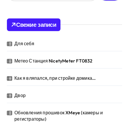
й
т
и
:
Свежие записи
Для себя
Метео Станция NicetyMeter FT0832
Как я вляпался, при стройке домика…
Двор
Обновления прошивок XMeye (камеры и
регистраторы)