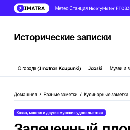
Перейти
IMATRA
Метео Станция NicetyMeter FT083
к
содержанию
Как я вляпался, при стройке доми
Двор
Исторические записки
Обновления прошивок XMeye (кам
Восстановление прошивки и сброс
Описание и расшифровка моделе
О городе (Imatran Kaupunki)
Jaaski
Музеи и 
Hisilicon Technologies — разница
Полезные ссылки
Домашняя
Разные заметки
Кулинарные заметки
Модификация прошивок Xiongmai
Для себя
Казан, мангал и другие мужские удовольствия
Запеченный пло