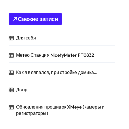
т
и
:
Свежие записи
Для себя
Метео Станция NicetyMeter FT0832
Как я вляпался, при стройке домика…
Двор
Обновления прошивок XMeye (камеры и
регистраторы)