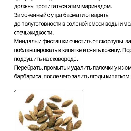
должны пропитаться этим маринадом.
Замоченный с утра басмати отварить
до полуготовности в соленой смеси воды и мо
стечь жидкости.
Миндаль и фисташки очистить от скорлупы, з
побланшировать в кипятке и снять кожицу. По
подсушить на сковороде.
Перебрать, промыть и удалить палочки у изюм
барбариса, после чего залить ягоды кипятком.