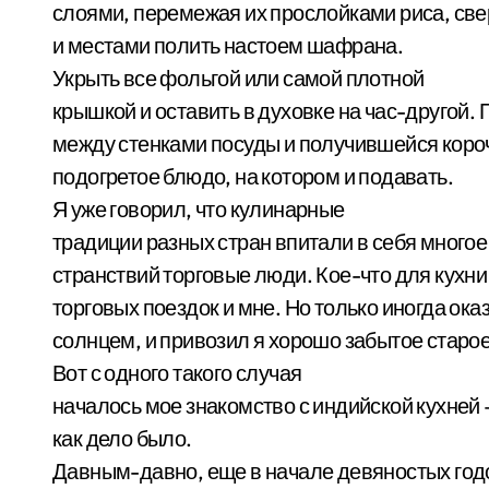
слоями, перемежая их прослойками риса, све
и местами полить настоем шафрана.
Укрыть все фольгой или самой плотной
крышкой и оставить в духовке на час-другой
между стенками посуды и получившейся короч
подогретое блюдо, на котором и подавать.
Я уже говорил, что кулинарные
традиции разных стран впитали в себя многое 
странствий торговые люди. Кое-что для кухни
торговых поездок и мне. Но только иногда ока
солнцем, и привозил я хорошо забытое старое
Вот с одного такого случая
началось мое знакомство с индийской кухней 
как дело было.
Давным-давно, еще в начале девяностых год