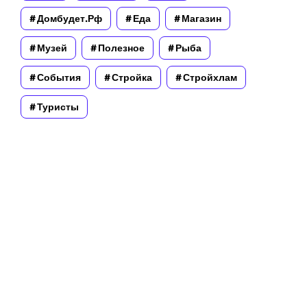
Домбудет.рф
Еда
Магазин
Музей
Полезное
Рыба
События
Стройка
Стройхлам
Туристы