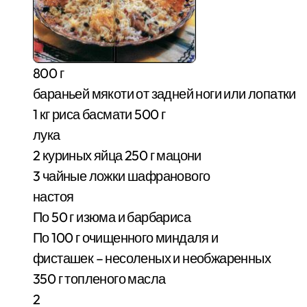
800 г
бараньей мякоти от задней ноги или лопатки
1 кг риса басмати 500 г
лука
2 куриных яйца 250 г мацони
3 чайные ложки шафранового
настоя
По 50 г изюма и барбариса
По 100 г очищенного миндаля и
фисташек – несоленых и необжаренных
350 г топленого масла
2