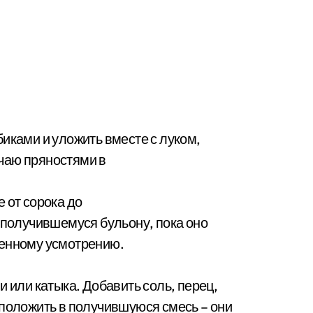
иками и уложить вместе с луком,
чаю пряностями в
 от сорока до
 получившемуся бульону, пока оно
венному усмотрению.
и или катыка. Добавить соль, перец,
 положить в получившуюся смесь – они