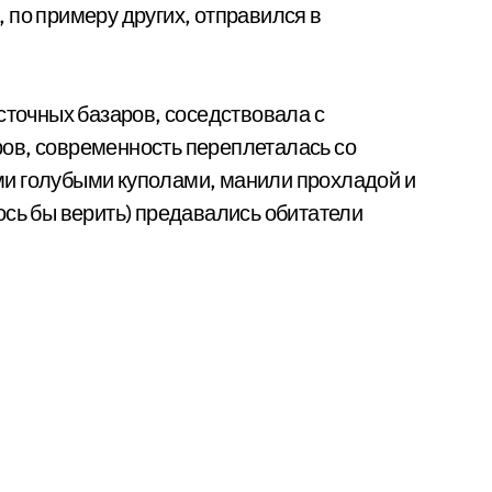
я, по примеру других, отправился в
сточных базаров, соседствовала с
ов, современность переплеталась со
и голубыми куполами, манили прохладой и
ось бы верить) предавались обитатели