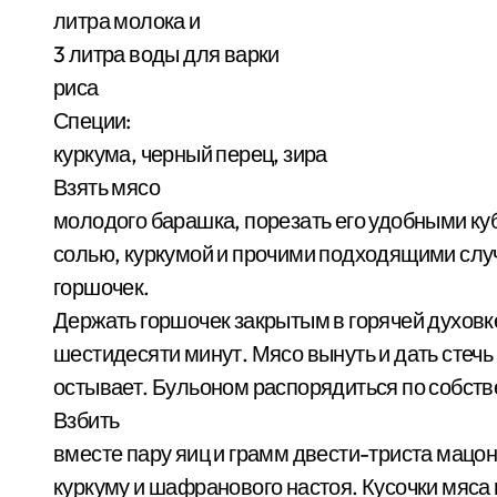
литра молока и
3 литра воды для варки
риса
Специи:
куркума, черный перец, зира
Взять мясо
молодого барашка, порезать его удобными куб
солью, куркумой и прочими подходящими слу
горшочек.
Держать горшочек закрытым в горячей духовке
шестидесяти минут. Мясо вынуть и дать стечь
остывает. Бульоном распорядиться по собст
Взбить
вместе пару яиц и грамм двести-триста мацон
куркуму и шафранового настоя. Кусочки мяса