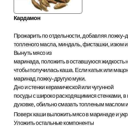
Кардамон
Прожарить по отдельности, добавляя ложку-
топленого масла, миндаль, фисташки, изюм и
Вынуть мясо из
маринада, положить в оставшуюся жидкость н
чтобы получилась каша. Если катык или мацо
маринад ложку-другую муки.
Дно и стенки керамической или чугунной
посуды с широко расходящимися стенками, в к
духовке, обильно смазать топленым маслом и
Поверх каши выложить мясо в маринаде и укр
Уложить остальные компоненты