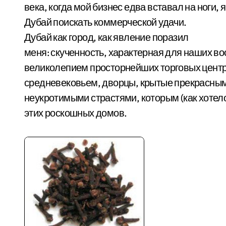
века, когда мой бизнес едва вставал на ноги, 
Дубай поискать коммерческой удачи.
Дубай как город, как явление поразил
меня: скученность, характерная для наших во
великолепием просторнейших торговых центр
средневековьем, дворцы, крытые прекрасным
неукротимыми страстями, которым (как хотел
этих роскошных домов.