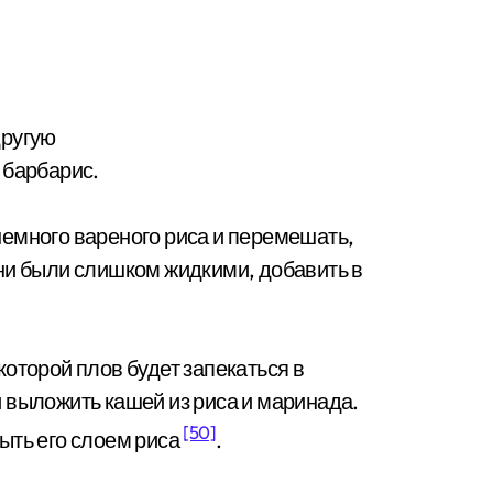
другую
 барбарис.
емного вареного риса и перемешать,
ни были слишком жидкими, добавить в
оторой плов будет запекаться в
 выложить кашей из риса и маринада.
[50]
ыть его слоем риса
.