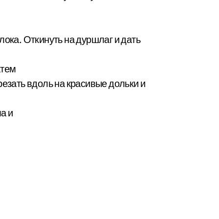
лока. Откинуть на дуршлаг и дать
атем
резать вдоль на красивые дольки и
а и