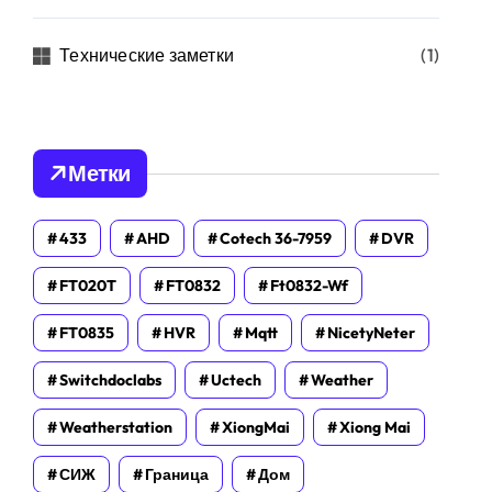
Технические заметки
(1)
Метки
433
AHD
Cotech 36-7959
DVR
FT020T
FT0832
Ft0832-Wf
FT0835
HVR
Mqtt
NicetyNeter
Switchdoclabs
Uctech
Weather
Weatherstation
XiongMai
Xiong Mai
СИЖ
Граница
Дом