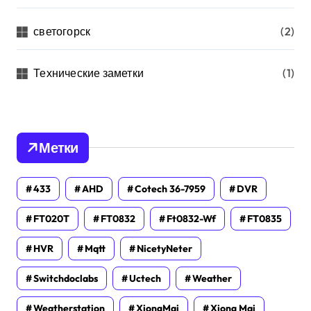
светогорск
(2)
Технические заметки
(1)
Метки
433
AHD
Cotech 36-7959
DVR
FT020T
FT0832
Ft0832-Wf
FT0835
HVR
Mqtt
NicetyNeter
Switchdoclabs
Uctech
Weather
Weatherstation
XiongMai
Xiong Mai