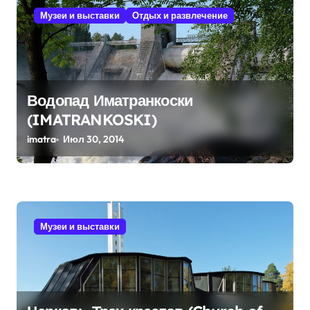
п
Музеи и выставки
Отдых и развлечение
о
з
а
п
Водопад Иматранкоски
(IMATRANKOSKI)
и
imatra
Июл 30, 2014
с
я
м
Музеи и выставки