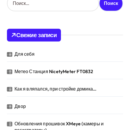
а
й
т
и
:
Свежие записи
Для себя
Метео Станция NicetyMeter FT0832
Как я вляпался, при стройке домика…
Двор
Обновления прошивок XMeye (камеры и
регистраторы)