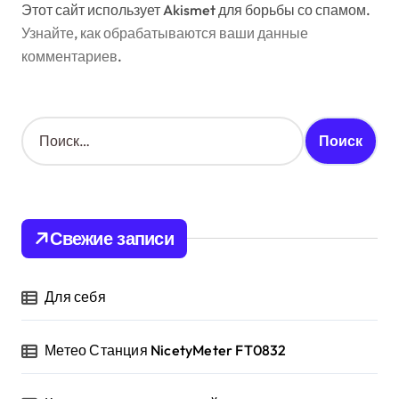
Этот сайт использует Akismet для борьбы со спамом.
Узнайте, как обрабатываются ваши данные
комментариев
.
Н
а
й
т
и
:
Свежие записи
Для себя
Метео Станция NicetyMeter FT0832