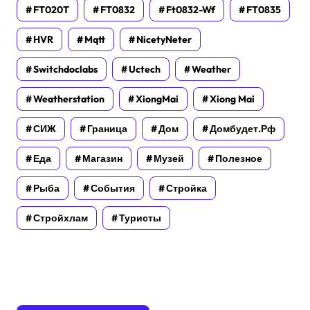
FT020T
FT0832
Ft0832-Wf
FT0835
HVR
Mqtt
NicetyNeter
Switchdoclabs
Uctech
Weather
Weatherstation
XiongMai
Xiong Mai
СИЖ
Граница
Дом
Домбудет.рф
Еда
Магазин
Музей
Полезное
Рыба
События
Стройка
Стройхлам
Туристы