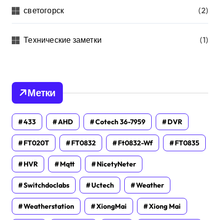
светогорск
(2)
Технические заметки
(1)
Метки
433
AHD
Cotech 36-7959
DVR
FT020T
FT0832
Ft0832-Wf
FT0835
HVR
Mqtt
NicetyNeter
Switchdoclabs
Uctech
Weather
Weatherstation
XiongMai
Xiong Mai