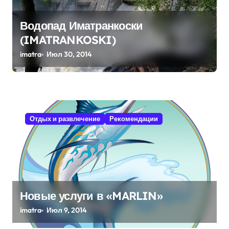
з
Водопад Иматранкоски
а
(IMATRANKOSKI)
п
imatra
Июл 30, 2014
и
с
я
м
Отдых и развлечение
Рекомендации
Новые услуги в «MARLIN»
imatra
Июл 9, 2014