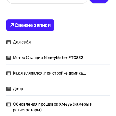
й
т
и
:
Свежие записи
Для себя
Метео Станция NicetyMeter FT0832
Как я вляпался, при стройке домика…
Двор
Обновления прошивок XMeye (камеры и
регистраторы)