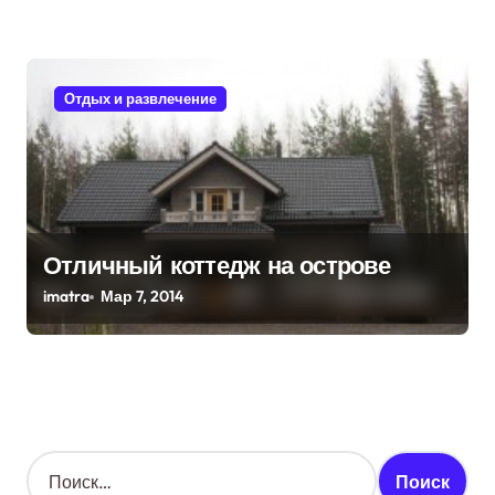
Отдых и развлечение
Отличный коттедж на острове
imatra
Мар 7, 2014
Н
а