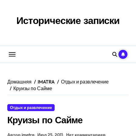
Перейти
к
содержанию
Исторические записки
Домашняя
IMATRA
Отдых и развлечение
Круизы по Сайме
Отдых и развлечение
Круизы по Сайме
Автор imatra
Июл 25, 2011
Нет комментариев