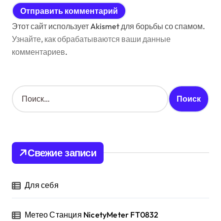
Этот сайт использует Akismet для борьбы со спамом.
Узнайте, как обрабатываются ваши данные
комментариев
.
Н
а
й
т
и
:
Свежие записи
Для себя
Метео Станция NicetyMeter FT0832