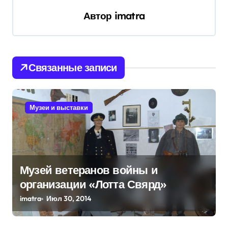
и
Автор
imatra
г
а
ц
и
Связанные записи
я
п
Музеи и выставки
о
з
а
п
Музей ветеранов войны и
организации «Лотта Свярд»
и
imatra
Июл 30, 2014
с
я