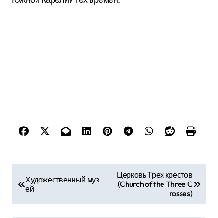
Н
Церковь Трех крестов
Художественный муз
(Church of the Three C
а
ей
rosses)
в