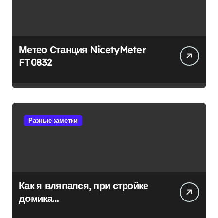
Метео Станция NicetyMeter
FT0832
Разные заметки
Как я вляпался, при стройке
домика…