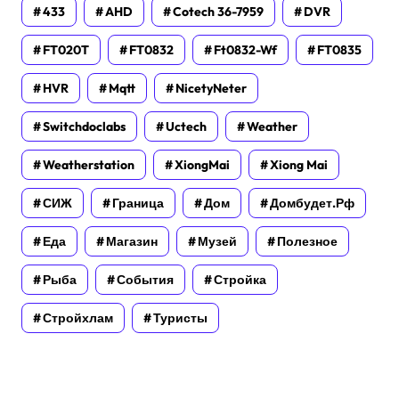
433
AHD
Cotech 36-7959
DVR
FT020T
FT0832
Ft0832-Wf
FT0835
HVR
Mqtt
NicetyNeter
Switchdoclabs
Uctech
Weather
Weatherstation
XiongMai
Xiong Mai
СИЖ
Граница
Дом
Домбудет.рф
Еда
Магазин
Музей
Полезное
Рыба
События
Стройка
Стройхлам
Туристы