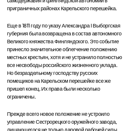
самодержавия и финляндской автономии в
приграничных районах Карельского перешейка.
Еще в 1811 году по указу Александра I Выборгская
губерния была возвращена в состав автономного
Великого княжества Финляндского. Это событие
принесло значительное облегчение положению
местных крестьян, хотя и не устранило полностью
все несвободы российского жизненного уклада.
Но безраздельному господству русских
помещиков на Карельском перешейке все же
пришел конец. Их права были несколько
ограничены.
Прежде всего новое положение не устроило
управление Сестрорецкого оружейного завода,
лишающегося не только даровой рабочей силы,