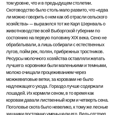
том уровне, что и в предыдущем столетии.
Скотоводство было столь мало развито, что «едва
ли можно говорить о нем как об отрасли сельского
хозяйства» — выразился тот же Карл Шернваль о
животноводстве всей Выборгской губернии по
состоянию на первую половину XIX века. Сено не
обрабатывали, а лишь собирали с естественных
лугов, пойм рек, полян, прибрежных тростников.
Ресурсы молочного хозяйства оставляли желать
лучшего: коровники были маленькими и темными,
молоко очищали процеживанием через
можжевеловые ветки, за коровами не было
надлежащего ухода. Гораздо лучше содержали
лошадей. Их кормили сеном, в то время как
коровам давали лиственный корм и четверть сена.
Поголовье скота было невелико, к тому же лесные
хищники постоянно уменьшали его. Ведь отстрел