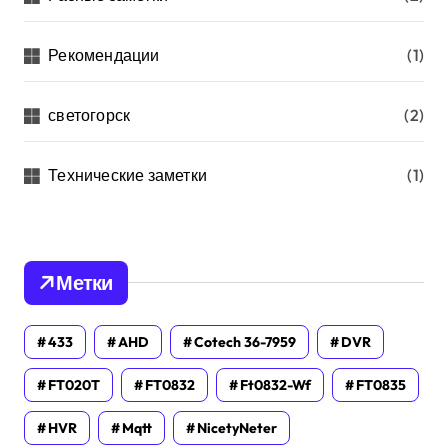
Рекомендации
(1)
светогорск
(2)
Технические заметки
(1)
Метки
433
AHD
Cotech 36-7959
DVR
FT020T
FT0832
Ft0832-Wf
FT0835
HVR
Mqtt
NicetyNeter