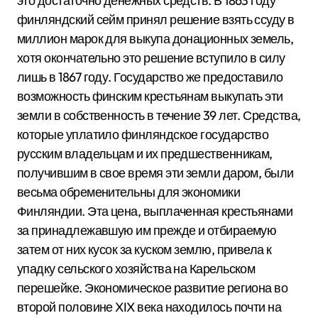
это достаточно денежных средств. В 1863 году
финляндский сейм принял решение взять ссуду в
миллион марок для выкупа донационных земель,
хотя окончательно это решение вступило в силу
лишь в 1867 году. Государство же предоставило
возможность финским крестьянам выкупать эти
земли в собственность в течение 39 лет. Средства,
которые уплатило финляндское государство
русским владельцам и их предшественникам,
получившим в свое время эти земли даром, были
весьма обременительны для экономики
Финляндии. Эта цена, выплаченная крестьянами
за принадлежавшую им прежде и отбираемую
затем от них кусок за куском землю, привела к
упадку сельского хозяйства на Карельском
перешейке. Экономическое развитие региона во
второй половине XIX века находилось почти на