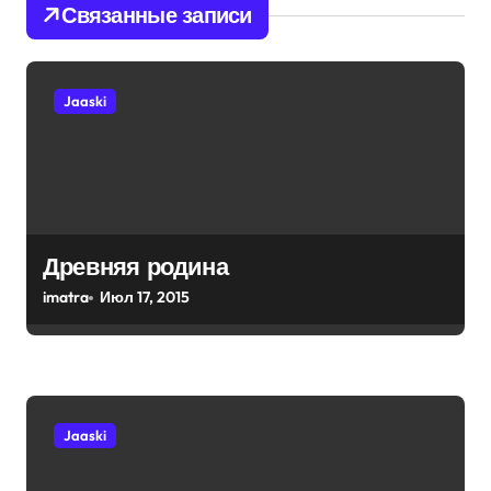
ц
Связанные записи
и
я
Jaaski
п
о
з
а
п
Древняя родина
и
imatra
Июл 17, 2015
с
я
м
Jaaski