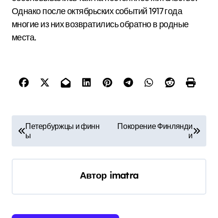
Однако после октябрьских событий 1917 года
многие из них возвратились обратно в родные
места.
Н
Петербуржцы и финн
Покорение Финлянди
ы
и
а
в
и
Автор
imatra
г
а