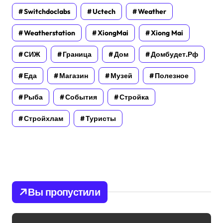
Switchdoclabs
Uctech
Weather
Weatherstation
XiongMai
Xiong Mai
СИЖ
Граница
Дом
Домбудет.рф
Еда
Магазин
Музей
Полезное
Рыба
События
Стройка
Стройхлам
Туристы
Вы пропустили