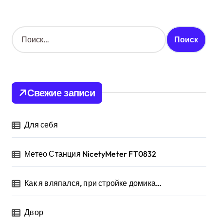
Н
а
й
т
и
:
Свежие записи
Для себя
Метео Станция NicetyMeter FT0832
Как я вляпался, при стройке домика…
Двор