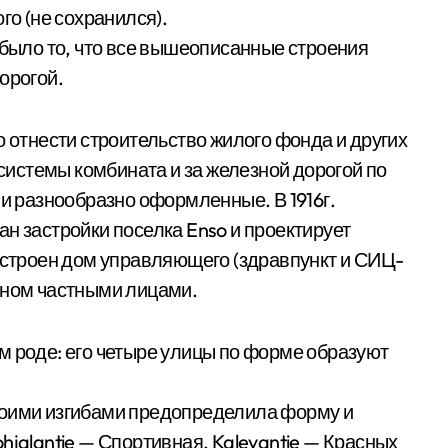
о (не со­хранился).
 было то, что все вышеописанные строения
орогой.
о отнести строительство жилого фонда и других
истемы комбината и за железной дорогой по
 и разнообразно оформленные. В 1916г.
н застройки поселка Enso и проектирует
построен дом управляющего (здравпункт и СИЦ-
вном частными лицами.
м роде: его четыре улицы по форме образуют
воими изгибами предопределила форму и
hjalantie — Спортивная, Kalevantie — Красных