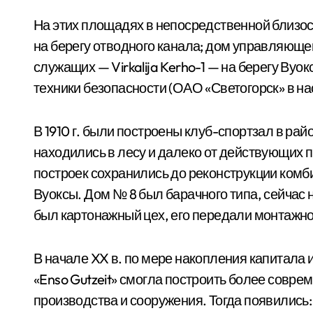
На этих площадях в непосредственной близос
на берегу отводного канала; дом управляющего
служащих — Virkalija Kerho-1 — на берегу Вуо
техники безопасности (ОАО «Светогорск» в н
В 1910 г. были построены клуб-спортзал в ра
находились в лесу и далеко от действующих 
построек сохранились до реконструкции комбин
Вуоксы. Дом № 8 был барачного типа, сейчас 
был картонажный цех, его передали монтажной
В начале XX в. по мере накопления капитала
«Enso Gutzeit» смогла построить более совр
производства и сооружения. Тогда появились: 