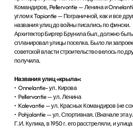
Командиров, Pellervontie — Ленина и Onnelan
углом к Tapiontie — Пограничной, как и все др
названия улиц до войны писались по фински.
Архитектор Биргер Брунила был, должно быть
спланировал улицы поселка. Было ли запроек
советской власти строительство велось по др
получила.
Названия улиц «крыла»:
• Onnelantie- ул. Кирова
• Pellervontie — ул. Ленина
• Kalevantie — ул. Красных Командиров (не с
• Pohjalantie — ул. Спортивная. (Вначале эта 
Г.И. Кулика, в 1950 г. его расстре­ляли, и ул