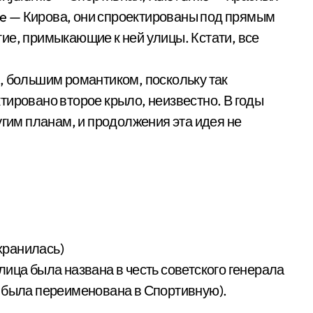
tie — Кирова, они спроектированы под прямым
угие, примыкающие к ней улицы. Кстати, все
, большим романтиком, поскольку так
тировано второе крыло, неизвестно. В годы
угим планам, и продолжения эта идея не
охранилась)
улица была назва­на в честь советского генерала
ица была переименована в Спортивную).