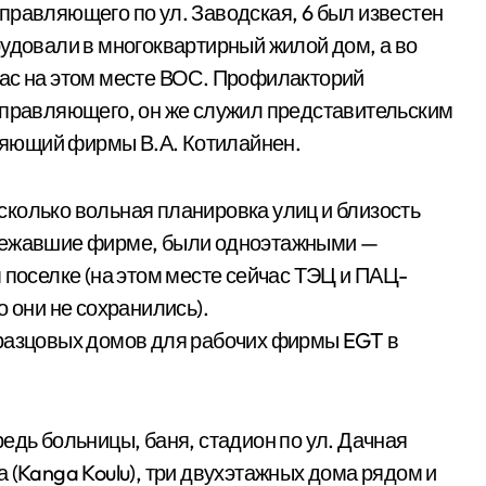
 управляющего по ул. Заводская, 6 был известен
рудовали в многоквартирный жилой дом, а во
час на этом месте ВОС. Профилакторий
управляющего, он же служил представительским
авляющий фирмы В.А. Котилайнен.
колько вольная планировка улиц и близость
длежавшие фирме, были одноэтажными —
 поселке (на этом месте сейчас ТЭЦ и ПАЦ-
о они не сохранились).
разцовых до­мов для рабочих фирмы EGT в
едь больницы, баня, стадион по ул. Дачная
 (Kanga Koulu), три двухэтажных дома рядом и