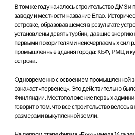
В том же году началось строительство ДМЗ и
заводу и местности название Епао. Историче
островке, образовавшемся в результате устро
установлены девять турбин, давшие энер­ги
первыми покорителями неисчерпаемых сил р.
промышленные здания города: КБФ, РМЦ и куз
острова.
Одновременно с освоением промышленной зон
означает «первенец». Это действительно был
Финляндии. Местоположение первых админи
говорит о том, что все стро­ительство велось 
размерами выкупленной земли.
На первом этапе фирма «Еnso» имела 16 га зе