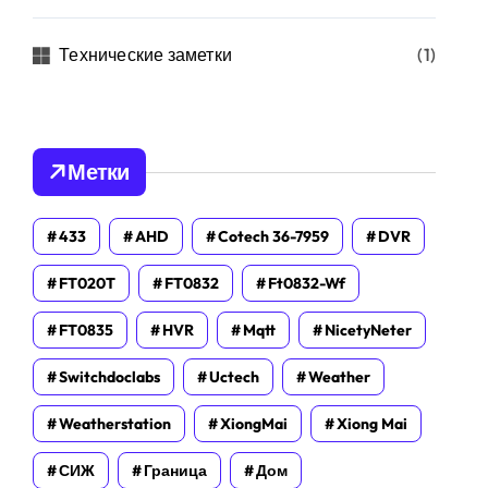
Технические заметки
(1)
Метки
433
AHD
Cotech 36-7959
DVR
FT020T
FT0832
Ft0832-Wf
FT0835
HVR
Mqtt
NicetyNeter
Switchdoclabs
Uctech
Weather
Weatherstation
XiongMai
Xiong Mai
СИЖ
Граница
Дом