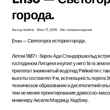
города.
Автор imatra
Июл 17, 2015
Нет комментариев
Enso — Светогорск история города.
Летом 1887 г. барон Ади Стандершкольд встр
господином Литцени и купил у него 16 га земли 
прилегал знаменитый водопад Ряйккёля с так
высоты составлял 9 м, вся мощность порога 5
техническое образование и десятилетний опыт
тем не менее проектирова­ние древссно-масс
инженеру Акселю Маурицу Хедбэку.