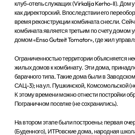
клуб-отель служащих (Virkalija Kerho-II). Дом
как директорский. Впоследствии его переобо
время реконструкции комбината снесли. Сей
комбината является третьим по счету домом 
домом «Enso Gutzeit Tornator», где жил уп­р
Ограниченностью территории объясняется нес
жилых домов к комбинату. Эти дома, прина
барачного типа. Такие дома были в Заводском
САЦ-3); на ул. Пушкинской, Комсомольс­кой (н
К этому времени можно отнести постройки об
Пограничном поселке (не со­хранились).
На втором этапе были построены: первая очер
(Буденного), ИТРовские дома, народная школа