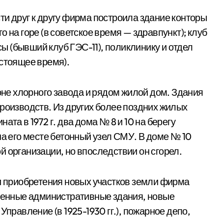
ти друг к другу фирма построила здание конторы
 на горе (в советское время — здравпункт); клуб
ксы (бывший клуб ГЭС-11), поликлинику и отдел
астоящее время).
йоне хлорного завода и рядом жилой дом. Здания
производств. Из других более поздних жилых
ата в 1972 г. два дома № 8 и 10 на берегу
на его месте бетонный узел СМУ. В доме № 10
 организации, но впоследствии он сгорел.
 и приобретения новых участков земли фирма
еменные административные здания, новые
Управление (в 1925-1930 гг.), пожарное депо,