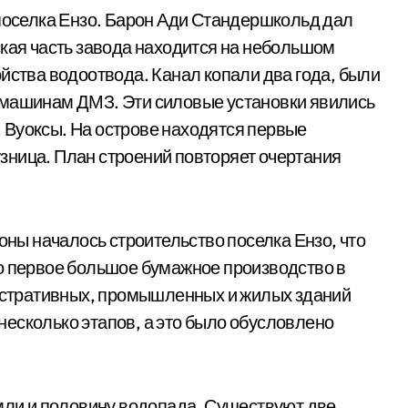
 поселка Ензо. Барон Ади Стандершкольд дал
ская часть завода находится на небольшом
йства водоотвода. Канал ко­пали два года, были
ю машинам ДМЗ. Эти силовые установки явились
 Вуоксы. На острове находятся первые
­ница. План строений повторяет очертания
ы началось строительство поселка Ензо, что
о первое большое бумажное производство в
стративных, промышленных и жилых зданий
в несколько этапов, а это было обусловлено
мли и полови­ну водопада. Существуют две