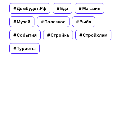
Домбудет.рф
Еда
Магазин
Музей
Полезное
Рыба
События
Стройка
Стройхлам
Туристы