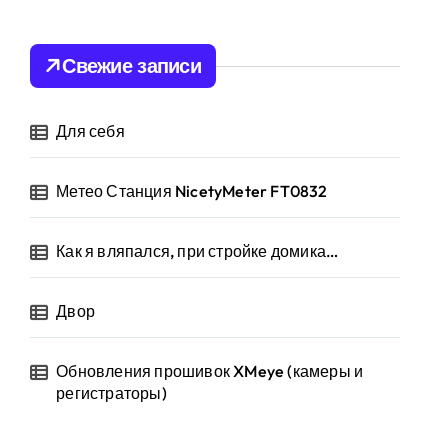
т
и
:
Свежие записи
Для себя
Метео Станция NicetyMeter FT0832
Как я вляпался, при стройке домика…
Двор
Обновления прошивок XMeye (камеры и
регистраторы)