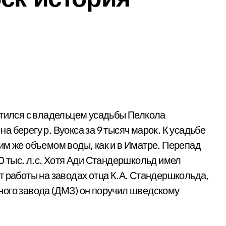
етился с владельцем усадьбы Пелкола
на берегу р. Вуокса за 9 тысяч марок. К усадьбе
им же объемом воды, как и в Иматре. Перепад
0 тыс. л.с. Хотя Ади Стандершкольд имел
 работы на за­водах отца К.А. Стандершкольда,
ного завода (ДМЗ) он поручил шведскому