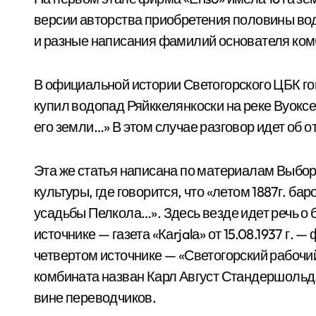
версии авторства приобретения половины в
и разные написания фамилий основателя ком
В официальной истории Светогорского ЦБК го
купил водопад Ряйккелянкоски на реке Вуоксе
его земли…» В этом случае разговор идет об о
Эта же статья написана по материалам Выборг
культуры, где говорится, что «летом 1887г. 
усадьбы Пелкола…». Здесь везде идет речь о 
источнике — газета «Каrjalа» от 15.08.1937 г.
четвертом источнике — «Светогорский рабочий»
комбината назван Карл Август Стандершольд. 
вине переводчиков.