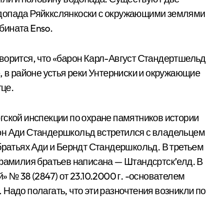
одопада Ряйккслянкоски с окружающими землями
бината Enso.
ворится, что «барон Карл-Август Стандертшельд
, в районе устья реки Унтерниски и окружающие
тце.
ской инспек­ции по охране памятников истории
барон Ади Стандершкольд встретился с владельцем
братьях Ади и Берндт Стандершкольд. В третьем
 — фамилия братьев написана — Штандсртск’елд. В
 № 38 (2847) от 23.10.2000 г. -основателем
Надо полагать, что эти разночтения возникли по