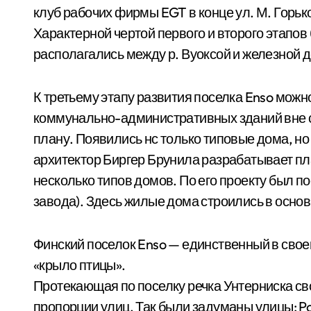
клуб рабочих фирмы EGT в конце ул. М. Горьког
Характерной чертой первого и второго этапов
располагались между р. Вуоксой и железной д
К третьему этапу развития поселка Enso можн
коммунально-административных зданий вне с
плану. Появились нс только типовые дома, но
архитектор Биргер Брунила разрабатывает пла
несколько типов домов. По его проекту был 
завода). Здесь жилые дома строились в осно
Финский поселок Enso — единственный в свое
«крыло птицы».
Протекающая по поселку речка Унтерниска с
пропорции улиц. Так были задуманы улицы: Po