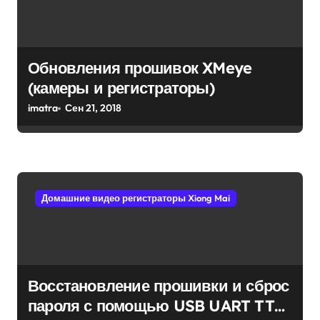
о
з
а
Обновления прошивок XMeye
п
(камеры и регистраторы)
и
imatra
Сен 21, 2018
с
я
м
Домашние видео регистраторы Xiong Mai
Восстановление прошивки и сброс
пароля с помощью USB UART TTL