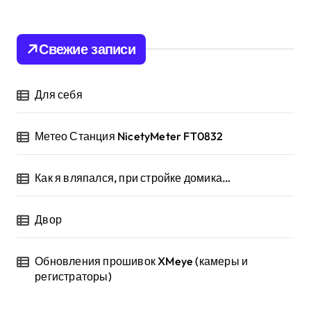
т
и
:
Свежие записи
Для себя
Метео Станция NicetyMeter FT0832
Как я вляпался, при стройке домика…
Двор
Обновления прошивок XMeye (камеры и
регистраторы)