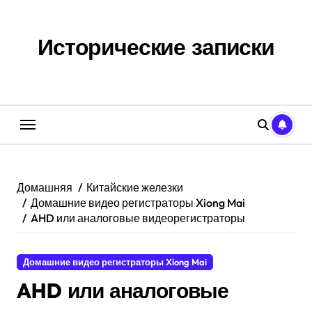
Перейти
к
содержанию
Исторические записки
Домашняя
Китайские железки
Домашние видео регистраторы Xiong Mai
AHD или аналоговые видеорегистраторы
Домашние видео регистраторы Xiong Mai
AHD или аналоговые