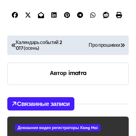
Н
Календарь событий 2
Про прошивки
017 (осень)
а
в
и
Автор
imatra
г
а
ц
Связанные записи
и
я
Домашние видео регистраторы Xiong Mai
п