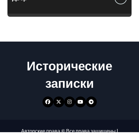
Исторические
записки
Авторские права © Все права защищены
|
Newspaperup
от
Themeansar
.