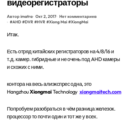
видеорегистраторы
Автор imatra
Окт 2, 2017
Нет комментариев
#
AHD
#
DVR
#
HVR
#
Xiong Mai
#
XiongMai
Итак.
Есть отряд китайских регистраторов на 4/8/16 и
т.д. камер. гибридные и не очень под AHD камеры
и схожих с ними.
контора на весь алиэкспрес одна, это
Hangzhou
Xiongmai
Technology
xiongmaitech.com
Попробуем разобраться в чём разница железок.
процессор то почти один и тот же у всех.