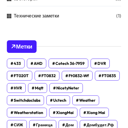
Технические заметки
(1)
Метки
433
AHD
Cotech 36-7959
DVR
FT020T
FT0832
Ft0832-Wf
FT0835
HVR
Mqtt
NicetyNeter
Switchdoclabs
Uctech
Weather
Weatherstation
XiongMai
Xiong Mai
СИЖ
Граница
Дом
Домбудет.рф