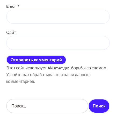
Email
*
Сайт
Этот сайт использует Akismet для борьбы со спамом.
Узнайте, как обрабатываются ваши данные
комментариев
.
Н
а
й