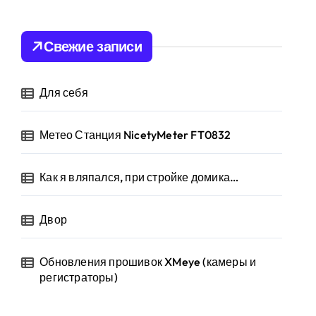
т
и
:
Свежие записи
Для себя
Метео Станция NicetyMeter FT0832
Как я вляпался, при стройке домика…
Двор
Обновления прошивок XMeye (камеры и
регистраторы)