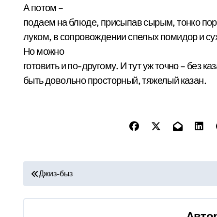
А потом –
подаем на блюде, присыпав сырым, тонко по
луком, в сопровождении спелых помидор и сух
Но можно
готовить и по-другому. И тут уж точно – без ка
быть довольно просторный, тяжелый казан.
Н
Джиз-быз
а
в
Авто