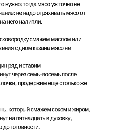
го нужно: тогда мясо уж точно не
ание: не надо отряхивать мясо от
 на него налипли.
и сковородку смажем маслом или
вения с дном казана мясо не
ин ряд и ставим
Минут через семь-восемь после
алочки, продержим еще столько же
нь, который смажем соком и жиром,
ут на пятнадцать в духовку,
о до готовности.