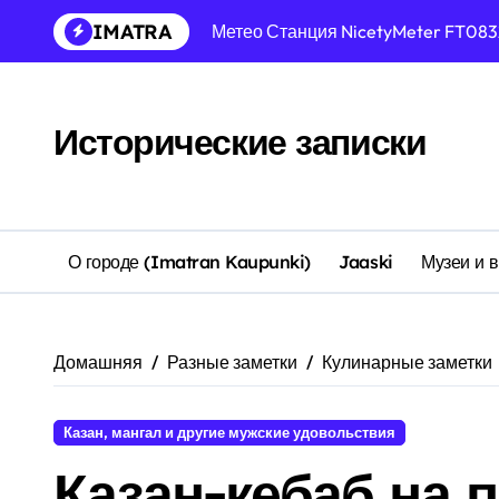
Перейти
IMATRA
к
Как я вляпался, при стройке доми
содержанию
Двор
Обновления прошивок XMeye (кам
Исторические записки
Восстановление прошивки и сброс
Описание и расшифровка моделе
Hisilicon Technologies — разница
О городе (Imatran Kaupunki)
Jaaski
Музеи и 
Полезные ссылки
Модификация прошивок Xiongmai
Домашняя
Разные заметки
Кулинарные заметки
Для себя
Казан, мангал и другие мужские удовольствия
Казан-кебаб на 