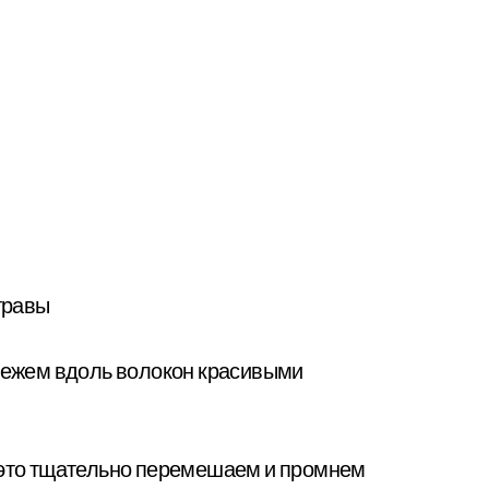
 травы
орежем вдоль волокон красивыми
е это тщательно перемешаем и промнем