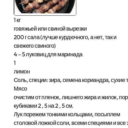
1 кг
говяжьей или свиной вырезки
200 г сала (лучше курдючного, а нет, так и
свежего свиного)
4 – 5 луковиц для маринада
1
лимон
Соль, специи: зира, семена кориандра, сухие
Мясо
очистим от пленок, лишнего жира и жилок, п
кубиками 2 , 5 на 2 , 5 см.
Лук порежем тонкими кольцами, посыплем
столовой ложкой соли, всеми специями и вс