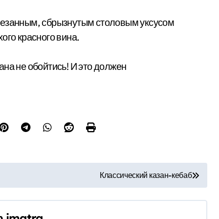
резанным, сбрызнутым столовым уксусом
ого красного вина.
зана не обойтись! И это должен
Классический казан-кебаб
р
imatra