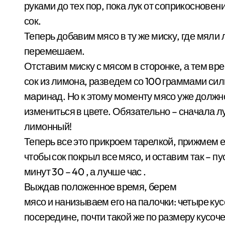
руками до тех пор, пока лук от соприкосновен
сок.
Теперь добавим мясо в ту же миску, где мяли л
перемешаем.
Отставим миску с мясом в сторонке, а тем 
сок из лимона, разведем со 100 граммами си
маринад. Но к этому моменту мясо уже должно 
измениться в цвете. Обязательно – сначала лу
лимонный!
Теперь все это прикроем тарелкой, прижмем е
чтобы сок покрыл все мясо, и оставим так – п
минут 30 – 40 , а лучше час .
Выждав положенное время, берем
мясо и нанизываем его на палочки: четыре кус
посередине, почти такой же по размеру кусоче