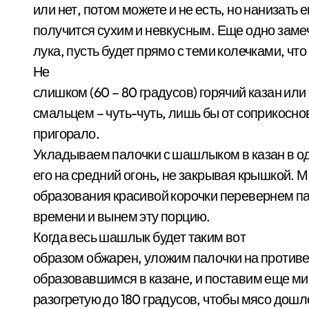
или нет, потом можете и не есть, но нанизать е
получится сухим и невкусным. Еще одно замеч
лука, пусть будет прямо с теми колечками, что
Не
слишком (60 – 80 градусов) горячий казан ил
смальцем – чуть-чуть, лишь бы от соприкосно
пригорало.
Укладываем палочки с шашлыком в казан в од
его на средний огонь, не закрывая крышкой. 
образования красивой корочки перевернем п
времени и вынем эту порцию.
Когда весь шашлык будет таким вот
образом обжарен, уложим палочки на противе
образовавшимся в казане, и поставим еще мин
разогретую до 180 градусов, чтобы мясо дошл