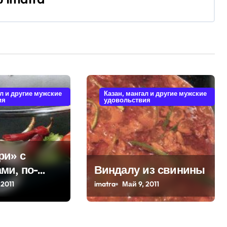
ал и другие мужские
Казан, мангал и другие мужские
ия
удовольствия
ри» с
ми, по-
Виндалу из свинины
 2011
imatra
Май 9, 2011