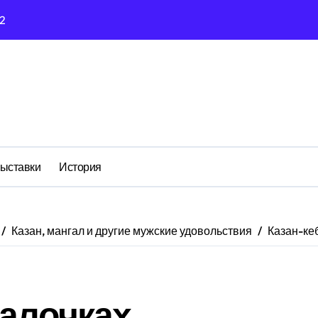
ка…
еры и регистраторы)
 пароля с помощью USB UART TTL (XMeye регистраторы и к
й
 процессоров для AHD MHD DVR
выставки
История
Казан, мангал и другие мужские удовольствия
Казан-ке
палочках