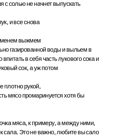
ия с солью не начнет выпускать
ук, и все снова
временем выжмем
льно газированной воды и выльем в
впитать в себя часть лукового сока и
ковый сок, а уж потом
е плотно рукой,
усть мясо промаринуется хотя бы
очка мяса, к примеру, а между ними,
к сала. Это не важно, любите вы сало