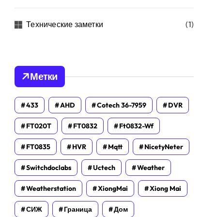
Технические заметки
(1)
Метки
433
AHD
Cotech 36-7959
DVR
FT020T
FT0832
Ft0832-Wf
FT0835
HVR
Mqtt
NicetyNeter
Switchdoclabs
Uctech
Weather
Weatherstation
XiongMai
Xiong Mai
СИЖ
Граница
Дом