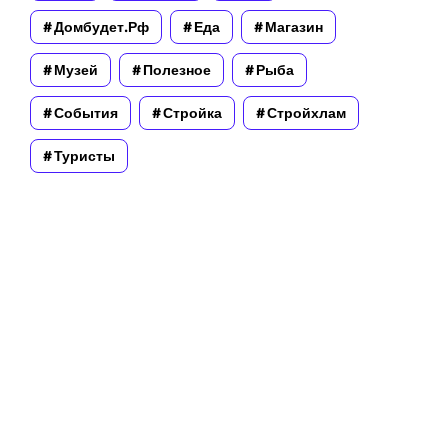
Домбудет.рф
Еда
Магазин
Музей
Полезное
Рыба
События
Стройка
Стройхлам
Туристы