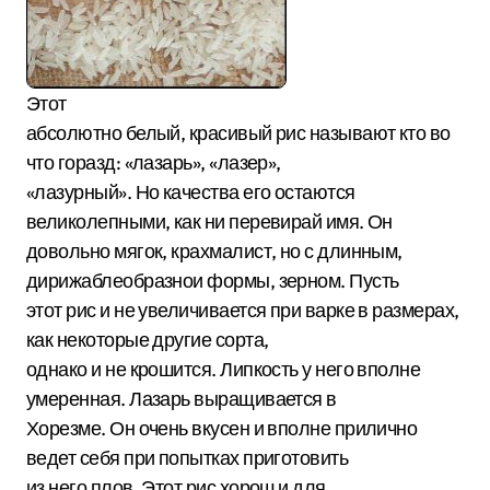
Этот
абсолютно белый, красивый рис называют кто во
что горазд: «лазарь», «лазер»,
«лазурный». Но качества его остаются
великолепными, как ни перевирай имя. Он
довольно мягок, крахмалист, но с длинным,
дирижаблеобразнои формы, зерном. Пусть
этот рис и не увеличивается при варке в размерах,
как некоторые другие сорта,
однако и не крошится. Липкость у него вполне
умеренная. Лазарь выращивается в
Хорезме. Он очень вкусен и вполне прилично
ведет себя при попытках приготовить
из него плов. Этот рис хорош и для