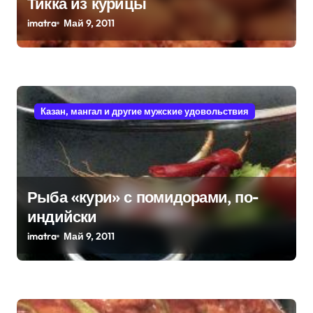
Тикка из курицы
с
imatra
Май 9, 2011
я
м
Казан, мангал и другие мужские удовольствия
Рыба «кури» с помидорами, по-
индийски
imatra
Май 9, 2011