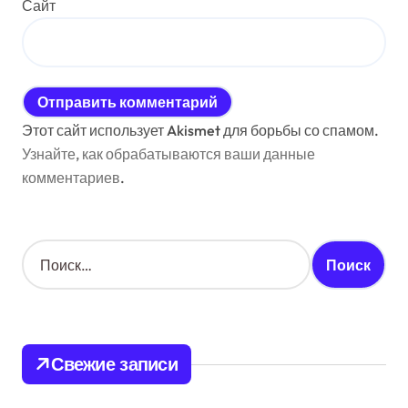
Сайт
Этот сайт использует Akismet для борьбы со спамом.
Узнайте, как обрабатываются ваши данные
комментариев
.
Н
а
й
т
и
:
Свежие записи