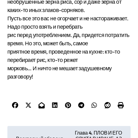
необрушенные зерна риса, сор и даже зерна от
каких-то иных злаков-сорняков.
Пусть все это вас не огорчает и не настораживает.
Надо просто взять и перебрать
рис перед употреблением. Да, придется потратить
время. Но это, может быть, самое
приятное время, проведенное на кухне: кто-то
перебирает рис, кто-то режет
морковь… И ничто не мешает задушевному
разговору!
Н
Глава 4. ПЛОВ И ЕГО