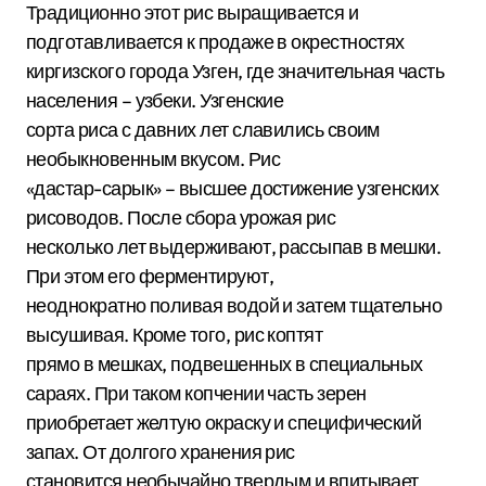
Традиционно этот рис выращивается и
подготавливается к продаже в окрестностях
киргизского города Узген, где значительная часть
населения – узбеки. Узгенские
сорта риса с давних лет славились своим
необыкновенным вкусом. Рис
«дастар-сарык» – высшее достижение узгенских
рисоводов. После сбора урожая рис
несколько лет выдерживают, рассыпав в мешки.
При этом его ферментируют,
неоднократно поливая водой и затем тщательно
высушивая. Кроме того, рис коптят
прямо в мешках, подвешенных в специальных
сараях. При таком копчении часть зерен
приобретает желтую окраску и специфический
запах. От долгого хранения рис
становится необычайно твердым и впитывает