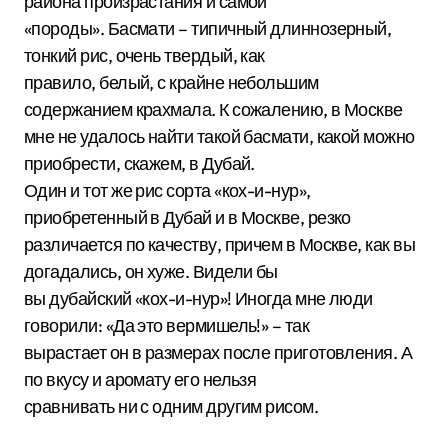
района произрастания и самой
«породы». Басмати – типичный длиннозерный,
тонкий рис, очень твердый, как
правило, белый, с крайне небольшим
содержанием крахмала. К сожалению, в Москве
мне не удалось найти такой басмати, какой можно
приобрести, скажем, в Дубай.
Один и тот же рис сорта «кох-и-нур»,
приобретенный в Дубай и в Москве, резко
различается по качеству, причем в Москве, как вы
догадались, он хуже. Видели бы
вы дубайский «кох-и-нур»! Иногда мне люди
говорили: «Да это вермишель!» – так
вырастает он в размерах после приготовления. А
по вкусу и аромату его нельзя
сравнивать ни с одним другим рисом.