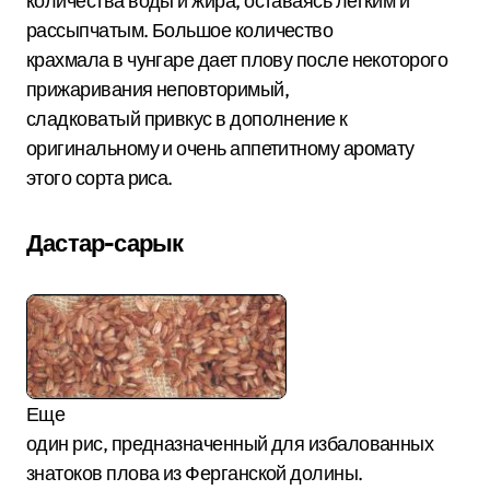
количества воды и жира, оставаясь легким и
рассыпчатым. Большое количество
крахмала в чунгаре дает плову после некоторого
прижаривания неповторимый,
сладковатый привкус в дополнение к
оригинальному и очень аппетитному аромату
этого сорта риса.
Дастар-сарык
Еще
один рис, предназначенный для избалованных
знатоков плова из Ферганской долины.