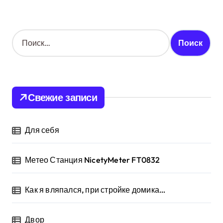
Н
а
й
т
и
:
Свежие записи
Для себя
Метео Станция NicetyMeter FT0832
Как я вляпался, при стройке домика…
Двор