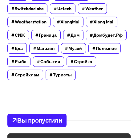
Switchdoclabs
Uctech
Weather
Weatherstation
XiongMai
Xiong Mai
СИЖ
Граница
Дом
Домбудет.рф
Еда
Магазин
Музей
Полезное
Рыба
События
Стройка
Стройхлам
Туристы
Вы пропустили