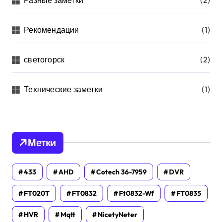
Рекомендации
(1)
светогорск
(2)
Технические заметки
(1)
Метки
433
AHD
Cotech 36-7959
DVR
FT020T
FT0832
Ft0832-Wf
FT0835
HVR
Mqtt
NicetyNeter