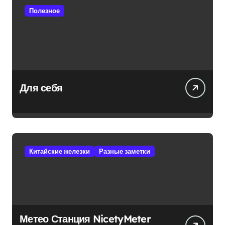
Полезное
Для себя
Китайские железки
Разные заметки
Метео Станция NicetyMeter